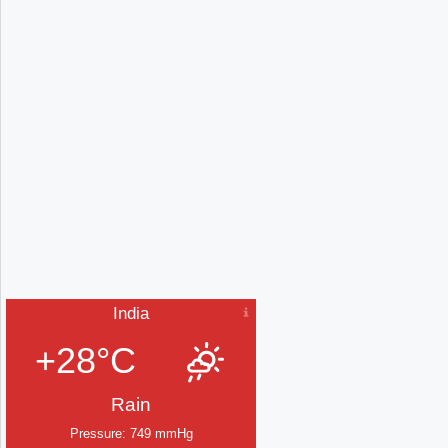
India
+28°C
Rain
Pressure: 749 mmHg