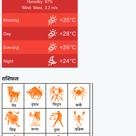
Humidity: 87%
Wind: West, 3.2 m/s
+25°C
Morning
+28°C
Day
+26°C
Evening
+24°C
Night
राशिफल