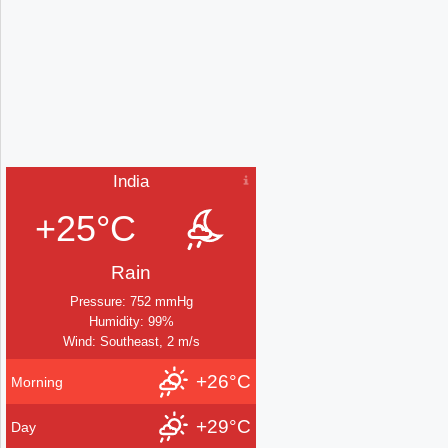
India
+25°C
Rain
Pressure: 752 mmHg
Humidity: 99%
Wind: Southeast, 2 m/s
+26°C
Morning
+29°C
Day