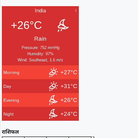
India
+26°C
Rain
Pressure: 752 mmHg
Humidity: 97%
Wind: Southeast, 1.6 m/s
+27°C
Morning
+31°C
Day
+26°C
Evening
+24°C
Night
राशिफल