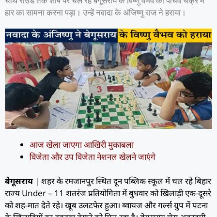
चौथे राउंड तक शीर्ष पर चल रहे बेगूसराय के विष्णु वैभव को पांचवें चक्र में
हार का सामना करना पड़ा। उन्हें नवादा के अंजिष्णु राज ने हराया।
आज खेला जाएगा आखिरी मुकाबला
विजेता और उप विजेता नेशनल खेलने जाएंगे
बेगूसराय
| शहर के रमजानपुर स्थित दून पब्लिक स्कूल में चल रहे बिहार
राज्य Under – 11 शतरंज प्रतियोगिता में बुधवार को खिलाड़ी एक-दूसरे
को शह-मात देते रहे। खूब उलटफेर हुआ। ब्वायज और गर्ल्स ग्रुप में पटना