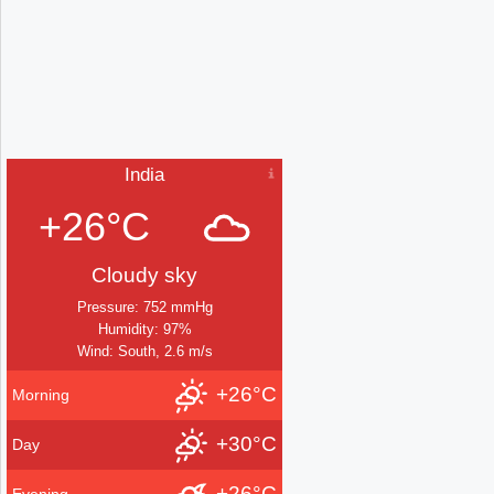
India
+26°C
Cloudy sky
Pressure: 752 mmHg
Humidity: 97%
Wind: South, 2.6 m/s
+26°C
Morning
+30°C
Day
+26°C