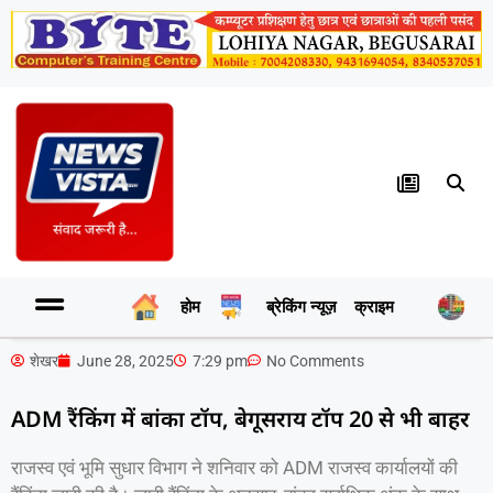
होम
ब्रेकिंग न्यूज़
क्राइम
र
शेखर
June 28, 2025
7:29 pm
No Comments
ADM रैंकिंग में बांका टॉप, बेगूसराय टॉप 20 से भी बाहर
राजस्व एवं भूमि सुधार विभाग ने शनिवार को ADM राजस्व कार्यालयों की