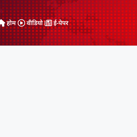
होम
वीडियो
ई-पेपर