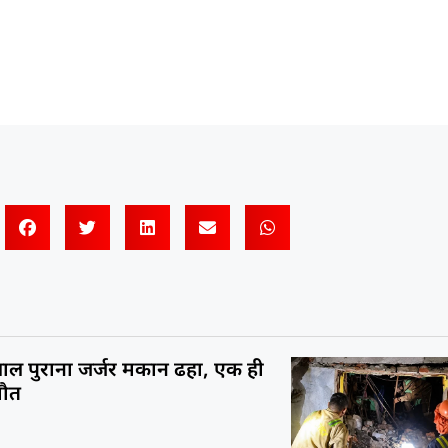
ाल पुराना जर्जर मकान ढहा, एक ही
मौत