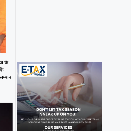
ाज के
 के
सम्मान