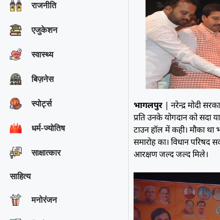
राजनीति
एजुकेशन
स्वास्थ्य
बिज़नेस
स्पोर्ट्स
भागलपुर
| नरेन्द्र मोदी स
प्रति उनके योगदान को सदा याद 
धर्म-ज्योतिष
टाउन हाॅल में कही। मौका थ
समारोह का। विधान परिषद सदस
साक्षात्‍कार
आरक्षण जल्द जल्द मिले।
साहित्य
मनोरंजन