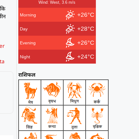
Wind: West, 3.6 m/s
 कि
+26°C
Morning
 छीन
+28°C
Day
+26°C
Evening
er
+24°C
Night
ta
राशिफल