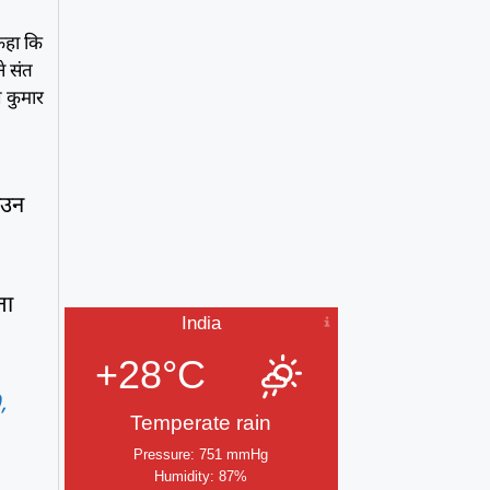
 कहा कि
े संत
श कुमार
ाउन
ता
India
+28°C
,
Temperate rain
Pressure: 751 mmHg
Humidity: 87%