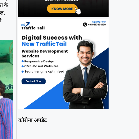
ठा के
ाल,
ो
कोरोना अपडेट