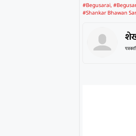
#Begusarai
,
#Begusa
#Shankar Bhawan San
शे
पत्रका