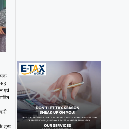
यापक
क सह
चन एवं
्मानित
ौकरी
े शुरू