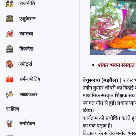
राजनीति
एजुकेशन
स्वास्थ्य
बिज़नेस
स्पोर्ट्स
शंकर भवन संस्कृत उ
धर्म-ज्योतिष
बेगूसराय (मंझौल) |
शंकर भव
नवीन कुमार चौधरी का विदाई 
साक्षात्‍कार
माध्यमिक संस्कृत शिक्षक संघ के
स्वागत गीत से हुई। प्रधानाध्य
साहित्य
किया।
कार्यक्रम को संबोधित करते हुए
मनोरंजन
का एक पड़ाव है।
विद्यालय के सचिव मनोज भारती