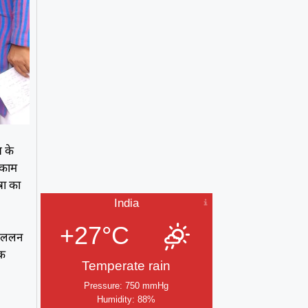
य के
े काम
षा का
India
+27°C
िव ललन
िक
Temperate rain
Pressure: 750 mmHg
Humidity: 88%