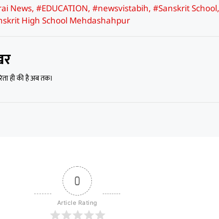
rai News
,
#EDUCATION
,
#newsvistabih
,
#Sanskrit School
skrit High School Mehdashahpur
खर
रिता ही की है अब तक।
0
Article Rating