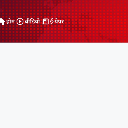
होम
वीडियो
ई-पेपर