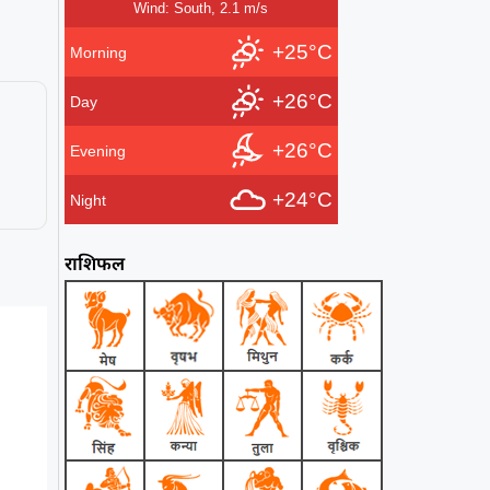
Wind: South, 2.1 m/s
,
+25°C
Morning
+26°C
Day
+26°C
Evening
+24°C
Night
राशिफल