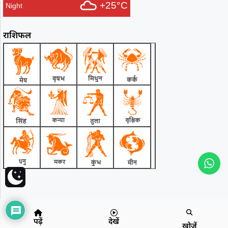
+25°C
Night
राशिफल
पढ़ें
देखें
खोजें