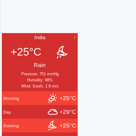
India
+25°C
Rain
Pressure: 751 mmHg
Humidity: 98%
Wind: South, 1.8 m/s
+25°C
Morning
+29°C
Day
+25°C
Evening