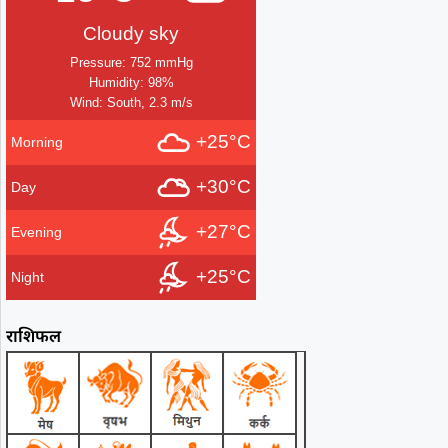
Cloudy sky
Pressure: 752 mmHg
Humidity: 98%
Wind: South, 2.3 m/s
+25°C
Morning
+30°C
Day
+27°C
Evening
+25°C
Night
राशिफल