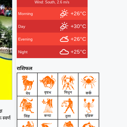
Wind: South, 2.6 m/s
+26°C
Morning
+30°C
Day
+26°C
Evening
+25°C
Night
राशिफल
्ष
स्वर्ण