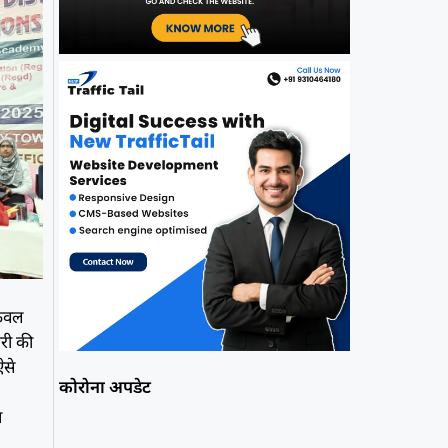
केवल
ारी की
ऐसे
कोरोना अपडेट
न