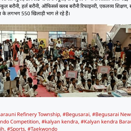
ज स्कूल बरौनी, हर्ल बरौनी, ऑफिसर्स क्लब बरौनी रिफाइनरी, एकलव्य शिक्षण, स
कूल के लगभग 550 खिलाड़ी भाग ले रहे हैं।
arauni Refinery Township
,
#Begusarai
,
#Begusarai New
ondo Competition
,
#kalyan kendra
,
#Kalyan kendra Bara
ih
,
#Sports
,
#Taekwondo