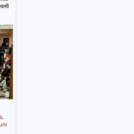
्वामी
s
,
uni