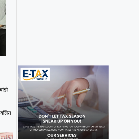
ांडो
्जवलित