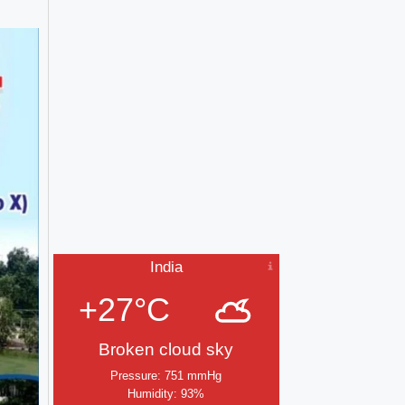
India
+27°C
Broken cloud sky
Pressure: 751 mmHg
Humidity: 93%