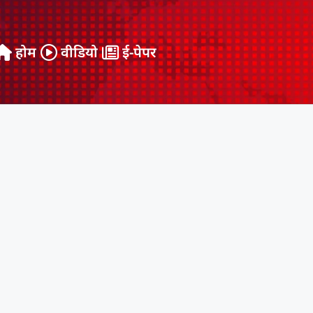
होम
वीडियो
ई-पेपर