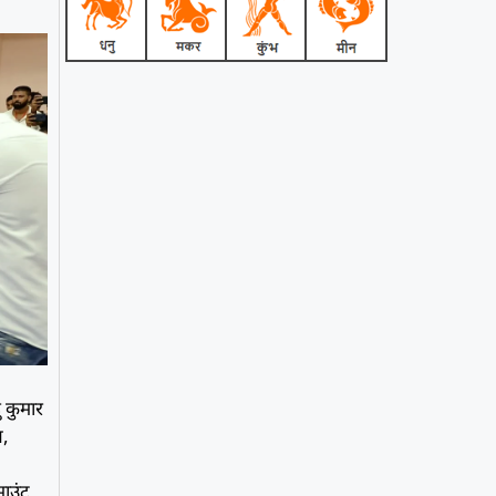
ु कुमार
ब,
माउंट