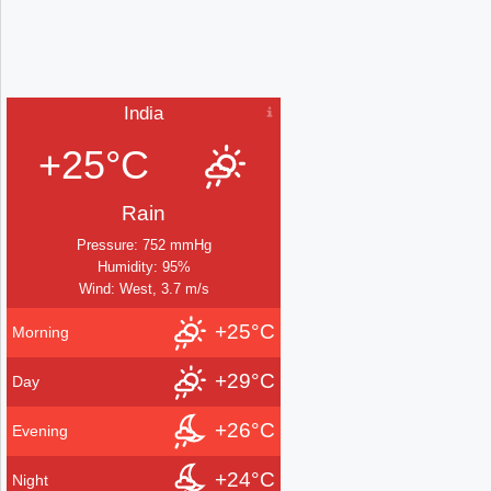
India
+25°C
Rain
Pressure: 752 mmHg
Humidity: 95%
Wind: West, 3.7 m/s
+25°C
Morning
+29°C
Day
+26°C
Evening
+24°C
Night