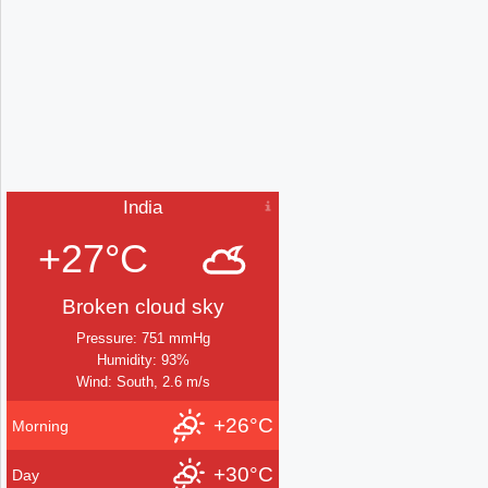
India
+27°C
Broken cloud sky
Pressure: 751 mmHg
Humidity: 93%
Wind: South, 2.6 m/s
+26°C
Morning
+30°C
Day