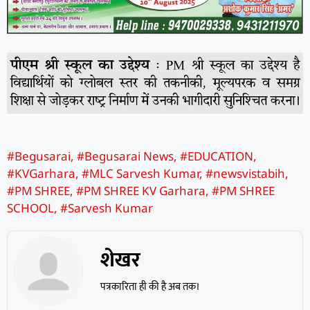
#Begusarai
,
#Begusarai News
,
#EDUCATION
,
#KVGarhara
,
#MLC Sarvesh Kumar
,
#newsvistabih
,
#PM SHREE
,
#PM SHREE KV Garhara
,
#PM SHREE
SCHOOL
,
#Sarvesh Kumar
शेखर
पत्रकारिता ही की है अब तक।