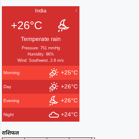
India
+26°C
Temperate rain
Pressure: 751 mmHg
Humidity: 96%
Wind: Southwest, 2.8 m/s
+25°C
Morning
+26°C
Day
+26°C
Evening
+24°C
Night
राशिफल