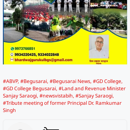
#ABVP
,
#Begusarai
,
#Begusarai News
,
#GD College
,
#GD College Begusarai
,
#Land and Revenue Minister
Sanjay Saraogi
,
#newsvistabih
,
#Sanjay Saraogi
,
#Tribute meeting of former Principal Dr. Ramkumar
Singh