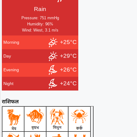
Rain
Pressure: 751 mmHg
Humidity: 96%
Wind: West, 3.1 m/s
+25°C
Morning
+29°C
Day
+26°C
Evening
+24°C
Night
राशिफल