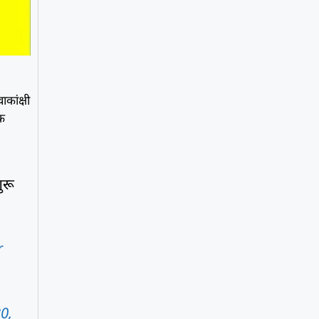
कांक्षी
िक
ुरू
r
30,