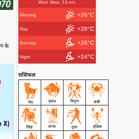
Wind: West, 3.6 m/s
+26°C
Morning
+28°C
Day
+26°C
Evening
ग के
+24°C
Night
राशिफल