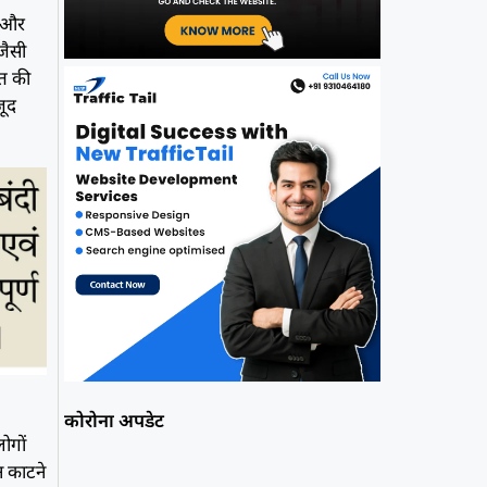
ण और
जैसी
यत की
जूद
कोरोना अपडेट
ोगों
न काटने