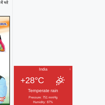
ें भरे
India
+28°C
Temperate rain
Pressure: 751 mmHg
Humidity: 87%