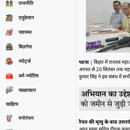
राजनीति
एजुकेशन
स्वास्थ्य
बिज़नेस
स्पोर्ट्स
पटना
| बिहार में राजस्व मह
अगस्त से 20 सितंबर तक महा
धर्म-ज्योतिष
कुमार सिंह ने इस संबंध में स
साक्षात्‍कार
साहित्य
मनोरंजन
रैयत की मृत्यु के बाद उत्त
अपर मुख्य सचिव दीपक कुमार