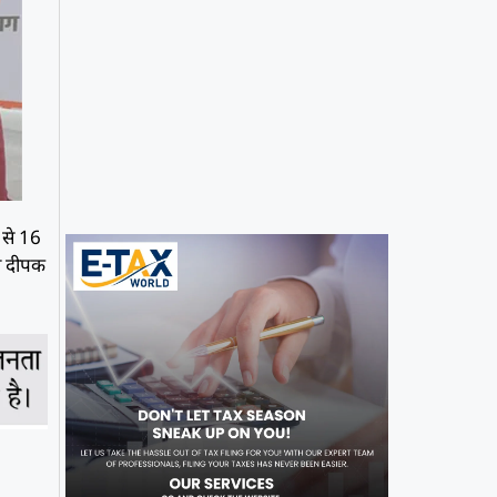
 से 16
व दीपक