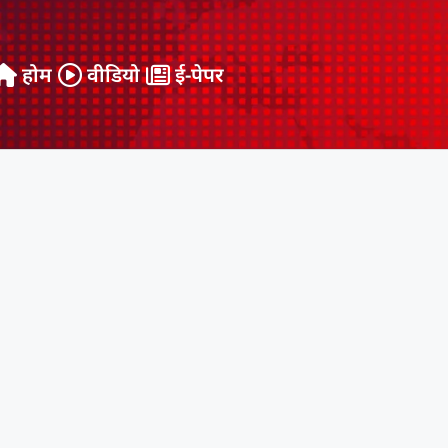
होम
वीडियो
ई-पेपर