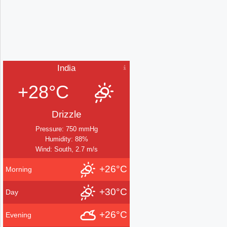
India
+28°C
Drizzle
Pressure: 750 mmHg
Humidity: 88%
Wind: South, 2.7 m/s
+26°C
Morning
+30°C
Day
+26°C
Evening