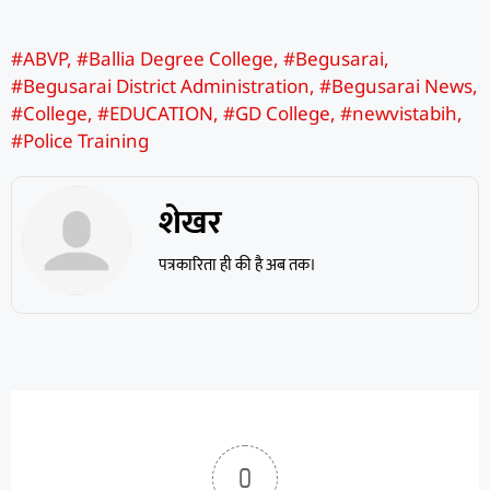
#ABVP
,
#Ballia Degree College
,
#Begusarai
,
#Begusarai District Administration
,
#Begusarai News
,
#College
,
#EDUCATION
,
#GD College
,
#newvistabih
,
#Police Training
शेखर
पत्रकारिता ही की है अब तक।
0