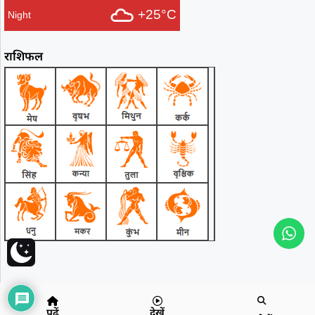
+25°C
Night
राशिफल
पढ़ें
देखें