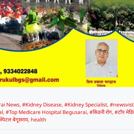
rai News
,
#Kidney Disease
,
#Kidney Specialist
,
#newsvist
al
,
#Top Medicare Hospital Begusarai
,
#किडनी रोग
,
#टॉप मेडि
स्पिटल बेगूसराय
,
health