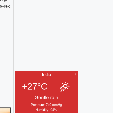
पेसमेकर
India
+27°C
Gentle rain
Pressure: 749 mmHg
Humidity: 94%