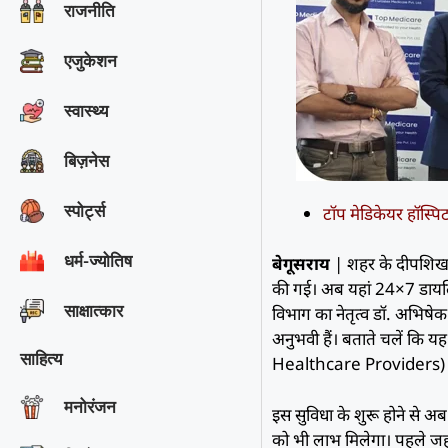
राजनीति
एजुकेशन
स्वास्थ्य
बिज़नेस
स्पोर्ट्स
टॉप मेडिकेयर हॉस्प
धर्म-ज्योतिष
बेगूसराय
| शहर के दीपशिखा र
की गई। अब यहां 24×7 डायलिस
साक्षात्‍कार
विभाग का नेतृत्व डॉ. अभिषे
अनुभवी हैं। बताते चलें 
साहित्य
Healthcare Providers) प्
मनोरंजन
इस सुविधा के शुरू होने से अ
को भी लाभ मिलेगा। पहले जहा