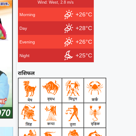
Wind: West, 2.8 m/s
+26°C
Morning
+28°C
Day
+26°C
Evening
+25°C
Night
राशिफल