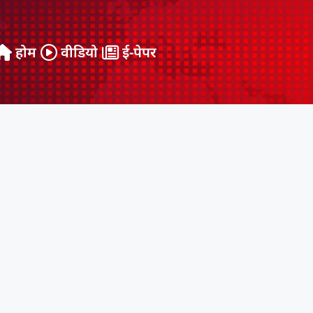
होम
वीडियो
ई-पेपर