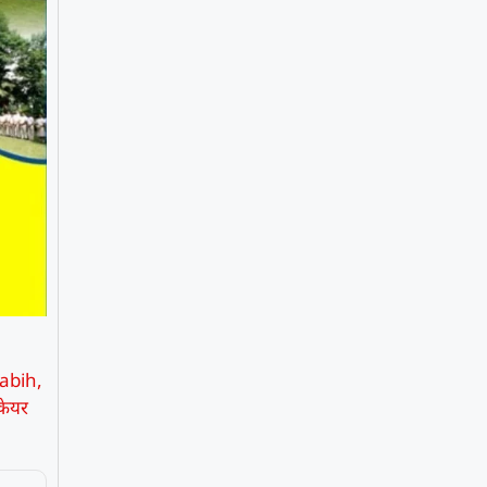
abih
,
केयर