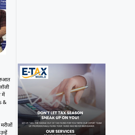
शुरुआत
ोलॉजी
में
s &
 मरीजों
्हें