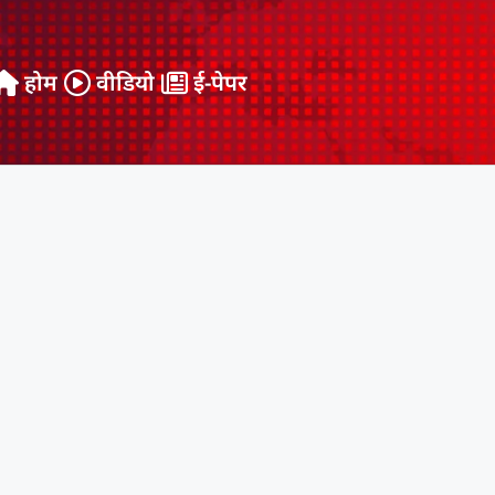
होम
वीडियो
ई-पेपर