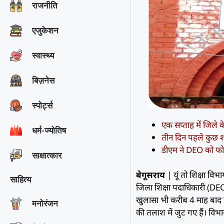
राजनीति
एजुकेशन
स्वास्थ्य
बिज़नेस
स्पोर्ट्स
एक सप्ताह में जिले क
धर्म-ज्योतिष
तीन दिन पहले कुछ श
डीएम ने DEO को फो
साक्षात्‍कार
बेगूसराय
| यूं तो शिक्षा विभा
साहित्य
जिला शिक्षा पदाधिकारी (DEO) 
खुलासा भी करीब 4 माह बाद ह
मनोरंजन
की तलाश में जुट गए हैं। विभाग