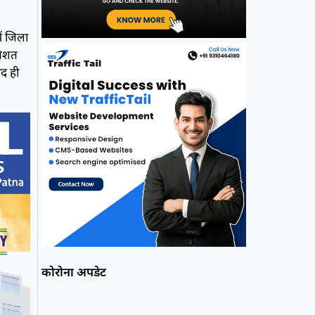
ें जिला
तिशत
ाद ही
कोरोना अपडेट