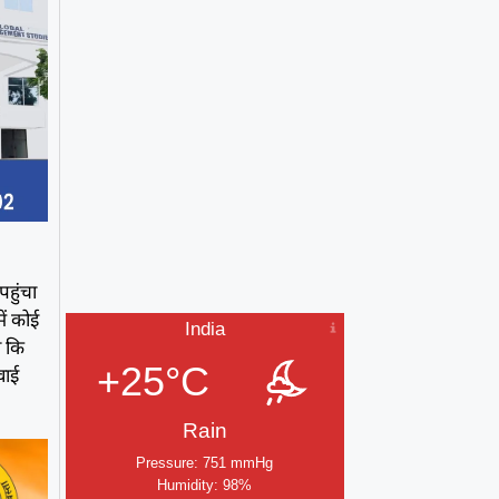
हुंचा
ें कोई
India
ा कि
+25°C
वाई
Rain
Pressure: 751 mmHg
Humidity: 98%