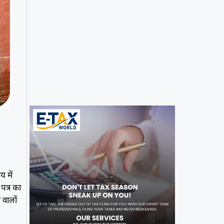
य में
पत्र का
 वालों