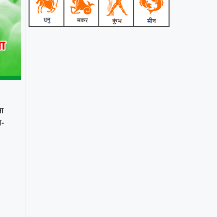
षा
त-