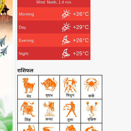
Wind: North, 1.4 m/s
+26°C
Morning
+29°C
Day
+26°C
Evening
+25°C
Night
राशिफल