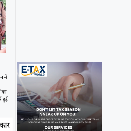
न में
ं का
ं हुई