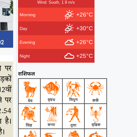
Wind: South, 1.9 m/s
+26°C
Morning
+30°C
Day
+26°C
Evening
+25°C
Night
राशिफल