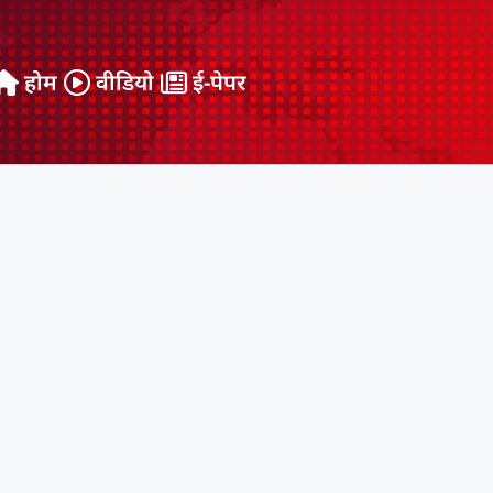
होम
वीडियो
ई-पेपर