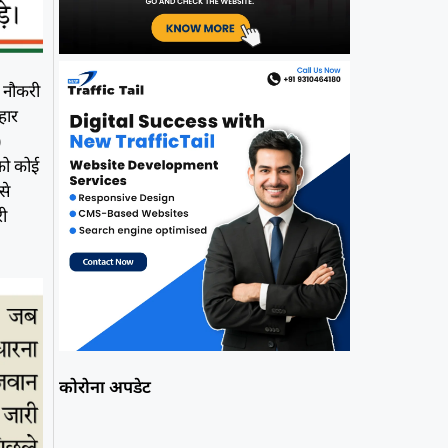
ी नौकरी
हार
)
 को कोई
से
री
कोरोना अपडेट