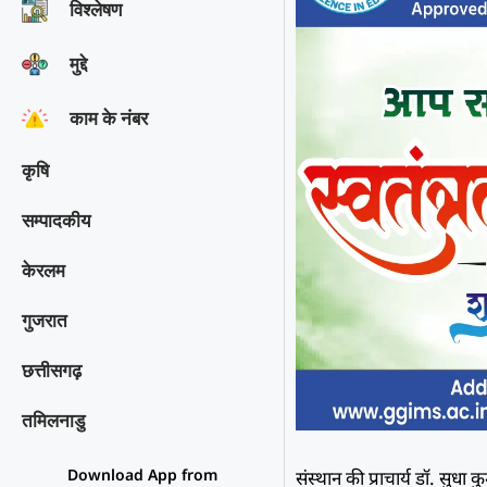
विश्‍लेषण
मुद्दे
काम के नंबर
कृषि
सम्पादकीय
केरलम
गुजरात
छत्तीसगढ़
तमिलनाडु
Download App from
संस्थान की प्राचार्य डाॅ. सुधा