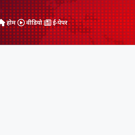
होम
वीडियो
ई-पेपर