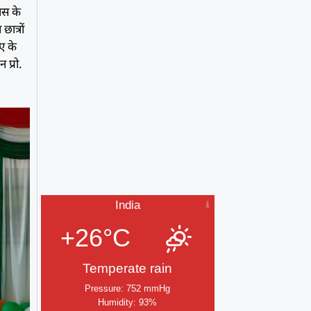
ास के
ात्रों
ए के
 प्रो.
India
+26°C
Temperate rain
Pressure: 752 mmHg
Humidity: 93%