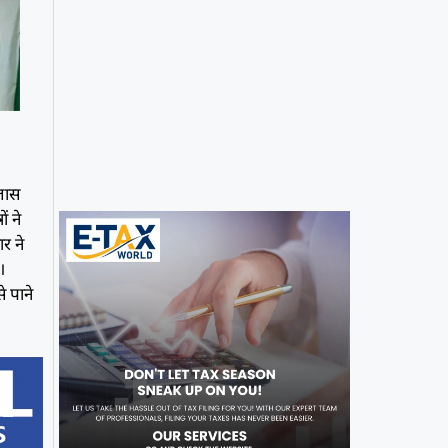
्लास
ं ने
ार ने
।
े पाने