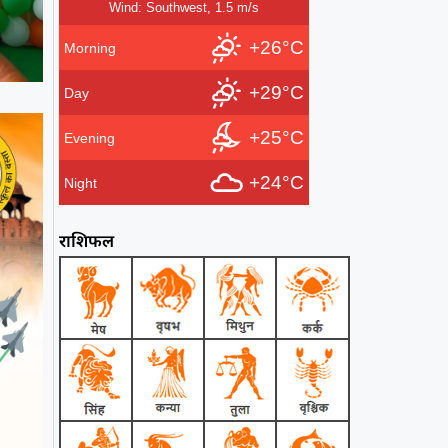
Wind: Southwest, 1.5 m/s
+26°C
Morning
+29°C
Day
+25°C
Evening
+24°C
Night
राशिफल