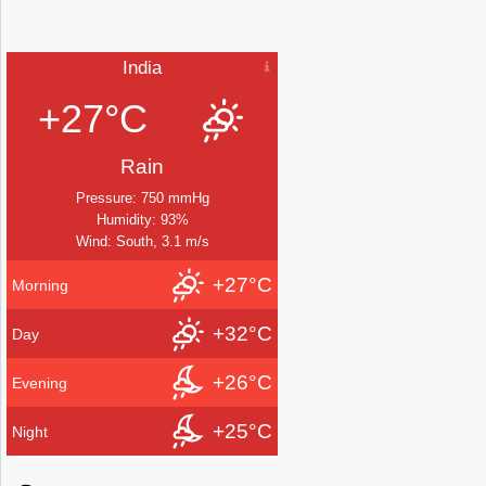
India
+27°C
Rain
Pressure: 750 mmHg
Humidity: 93%
Wind: South, 3.1 m/s
+27°C
Morning
+32°C
Day
+26°C
Evening
+25°C
Night