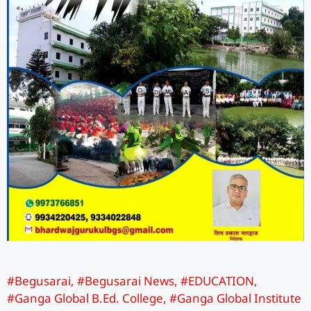
#Begusarai
,
#Begusarai News
,
#EDUCATION
,
#Ganga Global B.Ed. College
,
#Ganga Global Institute