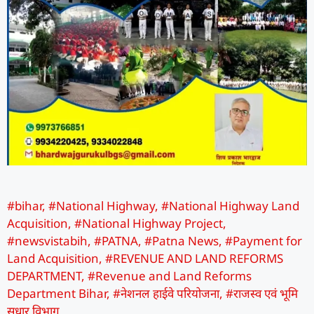
#bihar
,
#National Highway
,
#National Highway Land
Acquisition
,
#National Highway Project
,
#newsvistabih
,
#PATNA
,
#Patna News
,
#Payment for
Land Acquisition
,
#REVENUE AND LAND REFORMS
DEPARTMENT
,
#Revenue and Land Reforms
Department Bihar
,
#नेशनल हाईवे परियोजना
,
#राजस्व एवं भूमि
सुधार विभाग