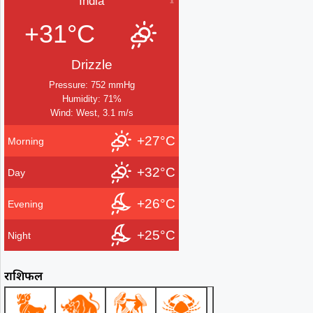
India
+31°C
Drizzle
Pressure: 752 mmHg
Humidity: 71%
Wind: West, 3.1 m/s
+27°C
Morning
+32°C
Day
+26°C
Evening
+25°C
Night
राशिफल