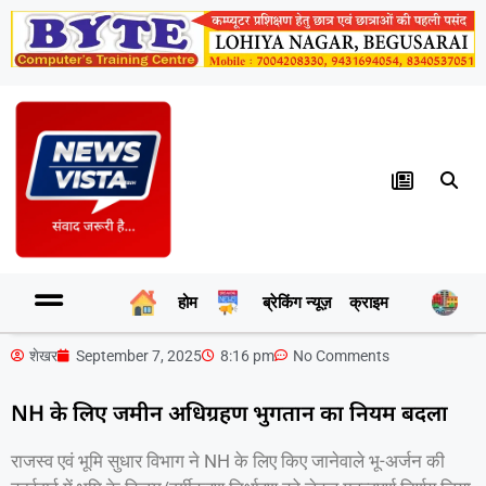
होम
ब्रेकिंग न्यूज़
क्राइम
र
शेखर
September 7, 2025
8:16 pm
No Comments
NH के लिए जमीन अधिग्रहण भुगतान का नियम बदला
राजस्व एवं भूमि सुधार विभाग ने NH के लिए किए जानेवाले भू-अर्जन की