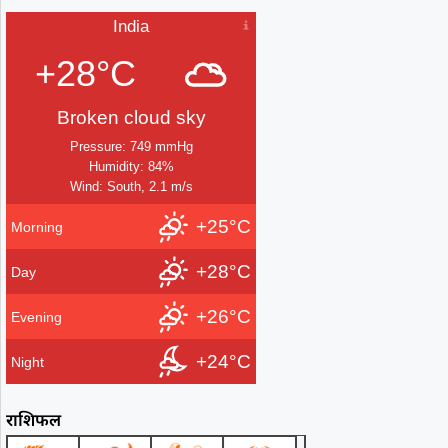
India
+28°C
Broken cloud sky
Pressure: 749 mmHg
Humidity: 84%
Wind: South, 2.1 m/s
+25°C
Morning
+28°C
Day
+26°C
Evening
+24°C
Night
राशिफल