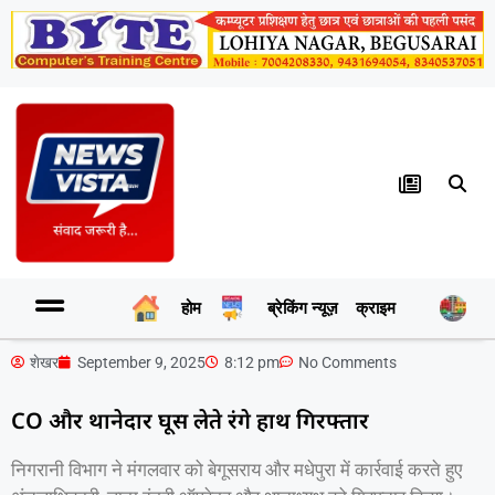
होम
ब्रेकिंग न्यूज़
क्राइम
र
शेखर
September 9, 2025
8:12 pm
No Comments
CO और थानेदार घूस लेते रंगे हाथ गिरफ्तार
निगरानी विभाग ने मंगलवार को बेगूसराय और मधेपुरा में कार्रवाई करते हुए