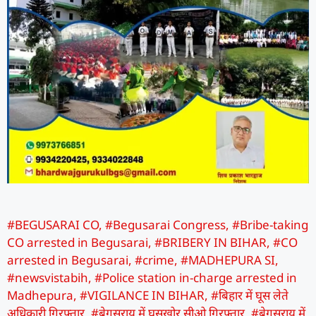
#BEGUSARAI CO
,
#Begusarai Congress
,
#Bribe-taking
CO arrested in Begusarai
,
#BRIBERY IN BIHAR
,
#CO
arrested in Begusarai
,
#crime
,
#MADHEPURA SI
,
#newsvistabih
,
#Police station in-charge arrested in
Madhepura
,
#VIGILANCE IN BIHAR
,
#बिहार में घूस लेते
अधिकारी गिरफ्तार
,
#बेगूसराय में घूसखोर सीओ गिरफ्तार
,
#बेगूसराय में