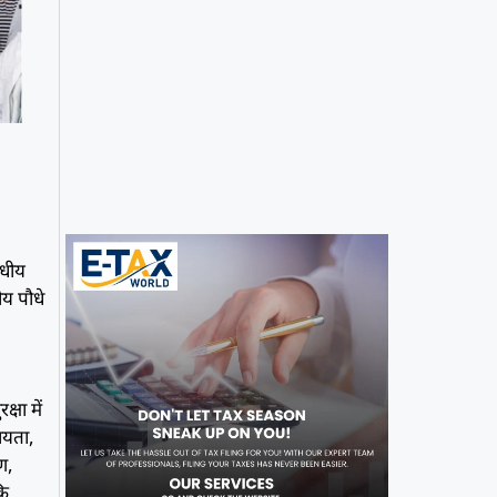
षधीय
ीय पौधे
्षा में
रायता,
ुण,
कि