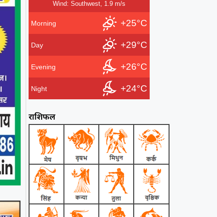
Wind: Southwest, 1.9 m/s
+25°C
Morning
+29°C
Day
+26°C
Evening
+24°C
Night
राशिफल