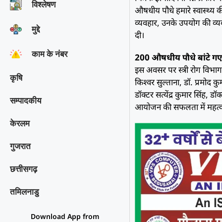
विश्‍लेषण
औषधीय पौधे हमारे स्वास्थ्य की
व्यवहार, उनके उपयोग की व्य
मुद्दे
दी।
काम के नंबर
200 औषधीय पौधे बांटे ग
इस अवसर पर स्त्री रोग विभाग क
कृषि
किश्वर सुल्ताना, डॉ. प्रमोद क
डॉक्टर सत्येंद्र कुमार सिंह, डॉ
सम्पादकीय
आयोजन की सफलता में महत्वपू
केरलम
गुजरात
छत्तीसगढ़
तमिलनाडु
Download App from