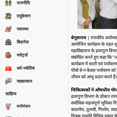
राजनीति
एजुकेशन
स्वास्थ्य
बेगूसराय
| राजकीय अयोध्या शि
बिज़नेस
आयोजित कार्यक्रम के तहत शु
महाविद्यालय के द्रव्यगुण विभा
स्पोर्ट्स
संबोधित करते हुए कहा कि “आ
कार्यक्रम में धरती एवं पर्य
धर्म-ज्योतिष
पौधों से न केवल पर्यावरण को
जीवन को आयु प्रदान करते हैं
साक्षात्‍कार
चिकित्सकों ने औषधीय पौध
साहित्य
द्रव्यगुण विभाग के डॉक्टर रम
सर्वाधिक महत्वपूर्ण भूमिका न
मनोरंजन
कालमेघ, तुलसी, गिलोय, सदाबहा
चित्रक इत्यादि विभिन्न प्रकार