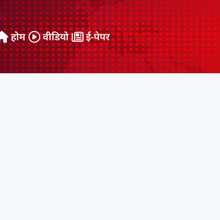
होम
वीडियो
ई-पेपर