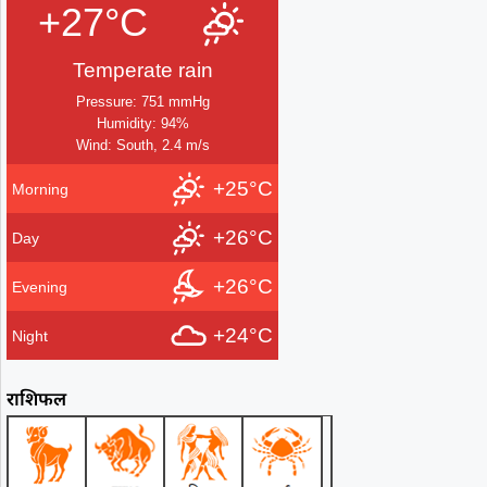
+27°C
Temperate rain
Pressure: 751 mmHg
Humidity: 94%
Wind: South, 2.4 m/s
+25°C
Morning
+26°C
Day
+26°C
Evening
+24°C
Night
राशिफल