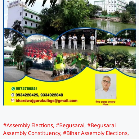
#Assembly Elections
,
#Begusarai
,
#Begusarai
Assembly Constituency
,
#Bihar Assembly Elections
,