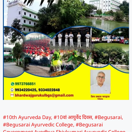
#10th Ayurveda Day
,
#10वां आयुर्वेद दिवस
,
#Begusarai
,
#Begusarai Ayurvedic College
,
#Begusarai
Government Ayodhya Shivkumari Ayurvedic College
,