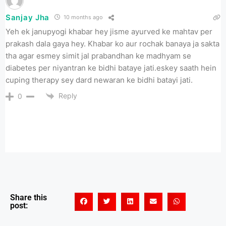
Sanjay Jha
10 months ago
Yeh ek janupyogi khabar hey jisme ayurved ke mahtav per
prakash dala gaya hey. Khabar ko aur rochak banaya ja sakta
tha agar esmey simit jal prabandhan ke madhyam se
diabetes per niyantran ke bidhi bataye jati.eskey saath hein
cuping therapy sey dard newaran ke bidhi batayi jati.
Reply
0
Share this
post: