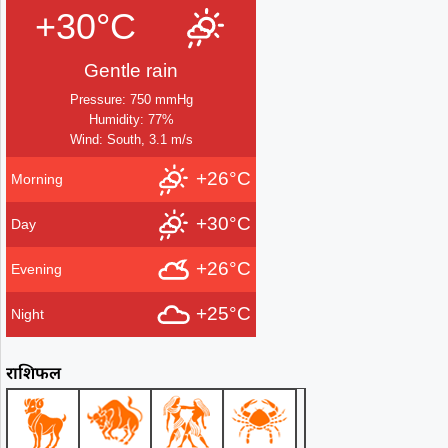
+30°C
Gentle rain
Pressure: 750 mmHg
Humidity: 77%
Wind: South, 3.1 m/s
+26°C
Morning
+30°C
Day
+26°C
Evening
+25°C
Night
राशिफल