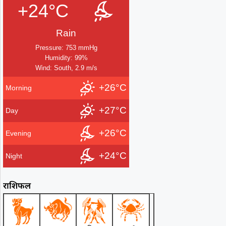
+24°C
Rain
Pressure: 753 mmHg
Humidity: 99%
Wind: South, 2.9 m/s
+26°C
Morning
+27°C
Day
+26°C
Evening
+24°C
Night
राशिफल