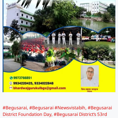
#Begusarai
,
#Begusarai #Newsvistabih
,
#Begusarai
District Foundation Day
,
#Begusarai District’s 53rd