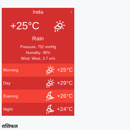
India
+25°C
Rain
Pressure: 752 mmHg
Humidity: 95%
Wind: West, 3.7 m/s
+25°C
Morning
+29°C
Day
+26°C
Evening
+24°C
Night
राशिफल