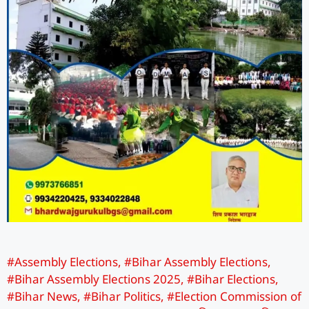
#Assembly Elections
,
#Bihar Assembly Elections
,
#Bihar Assembly Elections 2025
,
#Bihar Elections
,
#Bihar News
,
#Bihar Politics
,
#Election Commission of