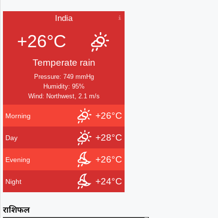
India
+26°C
Temperate rain
Pressure: 749 mmHg
Humidity: 95%
Wind: Northwest, 2.1 m/s
+26°C
Morning
+28°C
Day
+26°C
Evening
+24°C
Night
राशिफल