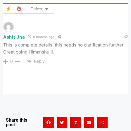
Oldest
Ashit Jha
8 months ago
This is complete details, this needs no clarification further.
Great going Himanshu ji.
Reply
0
Share this
post: