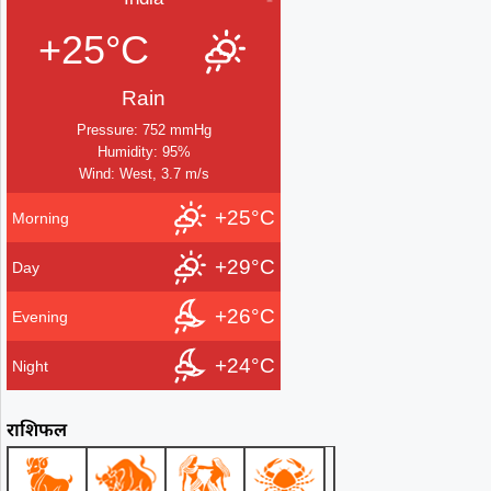
+25°C
Rain
Pressure: 752 mmHg
Humidity: 95%
Wind: West, 3.7 m/s
+25°C
Morning
+29°C
Day
+26°C
Evening
+24°C
Night
राशिफल