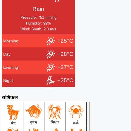
Rain
Pressure: 751 mmHg
Humidity: 99%
Wind: South, 2.3 m/s
+25°C
Morning
+28°C
Day
+27°C
Evening
+25°C
Night
राशिफल