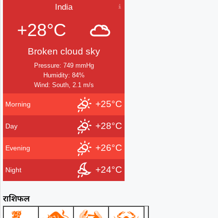
India
+28°C
Broken cloud sky
Pressure: 749 mmHg
Humidity: 84%
Wind: South, 2.1 m/s
+25°C
Morning
+28°C
Day
+26°C
Evening
+24°C
Night
राशिफल