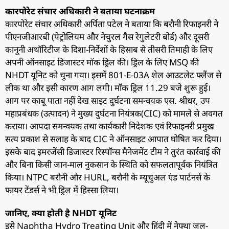
कारपोरेट संचार अधिकारी ने बताया घटनाक्रम
कारपोरेट संचार अधिकारी अर्पिता पटेल ने बताया कि बरौनी रिफाइनरी ने
पीएनजीआरबी (पेट्रोलियम और नेचुरल गैस रेगुलेटरी बोर्ड) और दूसरी
कानूनी अथॉरिटीज के दिशा-निर्देशों के हिसाब से तीसरी तिमाही के लिए
अपनी ऑनसाइट डिजास्टर मॉक ड्रिल की। ​​ड्रिल के लिए MSQ की
NHDT यूनिट को चुना गया। इसमें 801-E-03A शेल आउटलेट फ्लैंज से
लीक था और इसी कारण आग लगी। मॉक ड्रिल 11.29 बजे शुरू हुई।
आग पर काबू पाता नहीं देख साइट दुर्घटना समन्वयक एस. श्रीधर, उप
महाप्रबंधक (उत्पादन) ने मुख्य दुर्घटना नियंत्रक(CIC) को मामले से अवगत
कराया। आपदा समन्वयक तथा कार्यकारी निदेशक एवं रिफाइनरी प्रमुख
सत्य प्रकाश से सलाह के बाद CIC ने ऑनसाइट आपात घोषित कर दिया।
इसके बाद इमरजेंसी डिजास्टर रिस्पॉन्स मैनेजमेंट टीम ने तुरंत कार्रवाई की
और बिना किसी जान-माल नुकसान के स्थिति को सफलतापूर्वक नियंत्रित
किया। NTPC बरौनी और HURL, बरौनी के म्यूचुअल एंड पार्टनर्स के
फायर टेंडर्स ने भी ड्रिल में हिस्सा लिया।
जानिए, क्या होती है NHDT यूनिट
इसे Naphtha Hydro Treating Unit और हिंदी में नेफ्था जल-