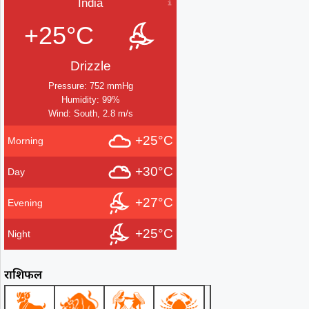
India
+25°C
Drizzle
Pressure: 752 mmHg
Humidity: 99%
Wind: South, 2.8 m/s
+25°C
Morning
+30°C
Day
+27°C
Evening
+25°C
Night
राशिफल