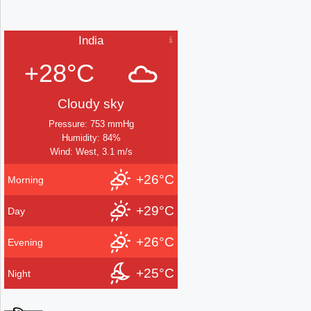
India
+28°C
Cloudy sky
Pressure: 753 mmHg
Humidity: 84%
Wind: West, 3.1 m/s
+26°C
Morning
+29°C
Day
+26°C
Evening
+25°C
Night