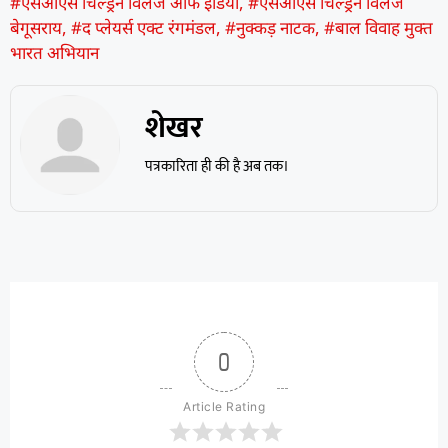
#एसओएस चिल्ड्रन विलेज ऑफ इंडिया
,
#एसओएस चिल्ड्रन विलेज
बेगूसराय
,
#द प्लेयर्स एक्ट रंगमंडल
,
#नुक्कड़ नाटक
,
#बाल विवाह मुक्त
भारत अभियान
शेखर
पत्रकारिता ही की है अब तक।
0
Article Rating