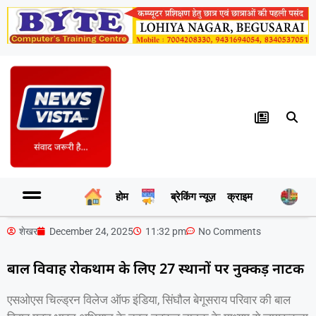
होम
ब्रेकिंग न्यूज़
क्राइम
र
शेखर
December 24, 2025
11:32 pm
No Comments
बाल विवाह रोकथाम के लिए 27 स्थानों पर नुक्कड़ नाटक
एसओएस चिल्ड्रन विलेज ऑफ इंडिया, सिंघौल बेगूसराय परिवार की बाल