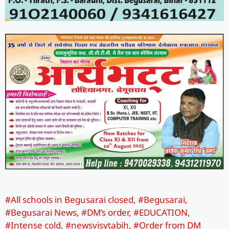
#All schools in Begusarai closed
,
#Begusarai
,
#Begusarai News
,
#DM’s order
,
#EDUCATION
,
#Intense cold
,
#newsvisytabih
,
#Order from DM