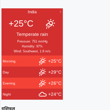
India
+25°C
Temperate rain
Pressure: 751 mmHg
Humidity: 97%
Wind: Southwest, 1.8 m/s
+25°C
Morning
+29°C
Day
+26°C
Evening
+24°C
Night
राशिफल