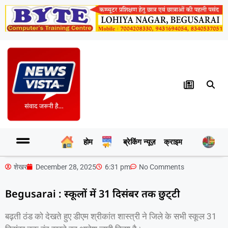
होम
ब्रेकिंग न्यूज़
क्राइम
र
शेखर
December 28, 2025
6:31 pm
No Comments
Begusarai : स्कूलों में 31 दिसंबर तक छुट्‌टी
बढ़ती ठंड को देखते हुए डीएम श्रीकांत शास्त्री ने जिले के सभी स्कूल 31