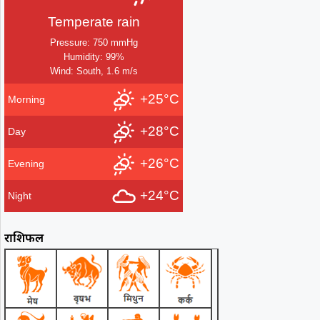
Temperate rain
Pressure: 750 mmHg
Humidity: 99%
Wind: South, 1.6 m/s
+25°C
Morning
+28°C
Day
+26°C
Evening
+24°C
Night
राशिफल