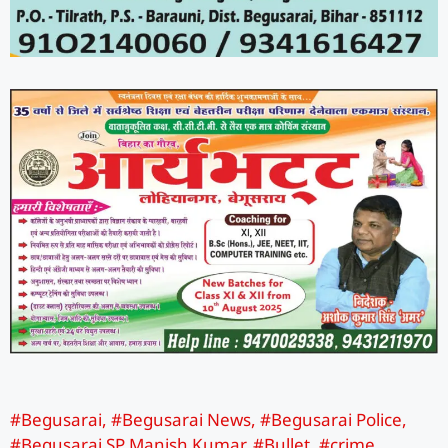
#Begusarai
,
#Begusarai News
,
#Begusarai Police
,
#Begusarai SP Manish Kumar
,
#Bullet
,
#crime
,