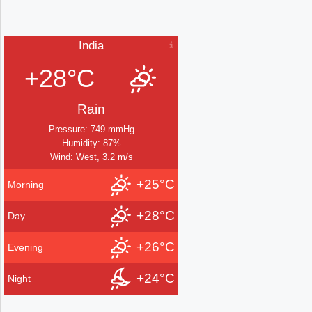
India
+28°C
Rain
Pressure: 749 mmHg
Humidity: 87%
Wind: West, 3.2 m/s
+25°C
Morning
+28°C
Day
+26°C
Evening
+24°C
Night