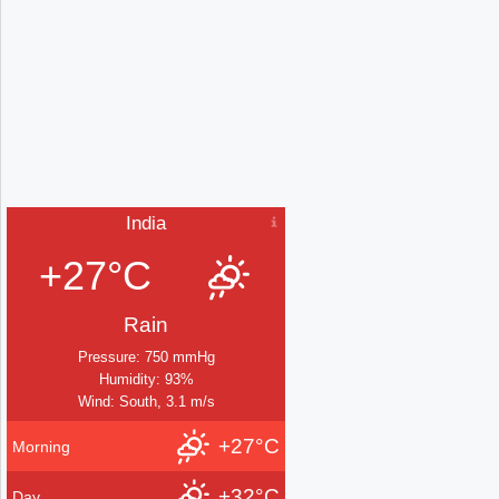
India
+27°C
Rain
Pressure: 750 mmHg
Humidity: 93%
Wind: South, 3.1 m/s
+27°C
Morning
+32°C
Day