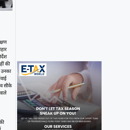
ेक्षण
बिहार
र्देश
हीं की
र उनका
रवाई
िव सीके
 वाले
 की
य