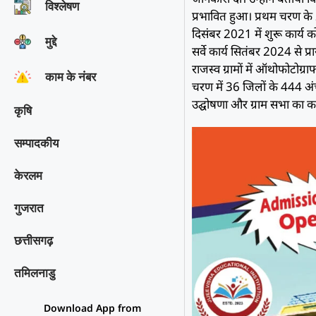
विश्‍लेषण
प्रभावित हुआ। प्रथम चरण के 20
दिसंबर 2021 में शुरू कार्य क
मुद्दे
सर्वे कार्य सितंबर 2024 से प
राजस्व ग्रामों में ऑथोफोटोग्र
काम के नंबर
चरण में 36 जिलों के 444 अंचल
उद्घोषणा और ग्राम सभा का का
कृषि
सम्पादकीय
केरलम
गुजरात
छत्तीसगढ़
तमिलनाडु
Download App from