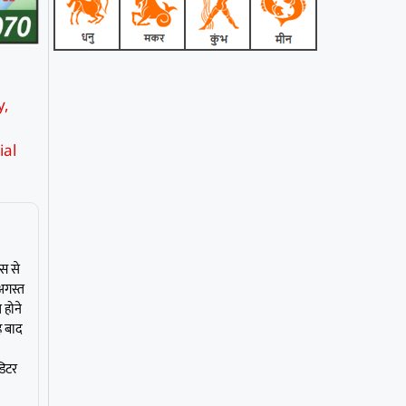
y
,
ial
्स से
अगस्त
 होने
ह बाद
डिटर