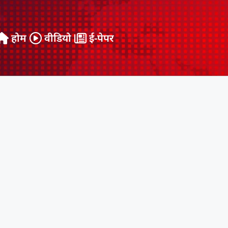
होम
वीडियो
ई-पेपर