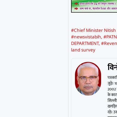
#Chief Minister Nitis
#newsvistabih
,
#PAT
DEPARTMENT
,
#Reven
land survey
विन
पत्रकार
जुड़े।
2002 त
के कार
सिल्ली
खगड़िया
रहे। उस