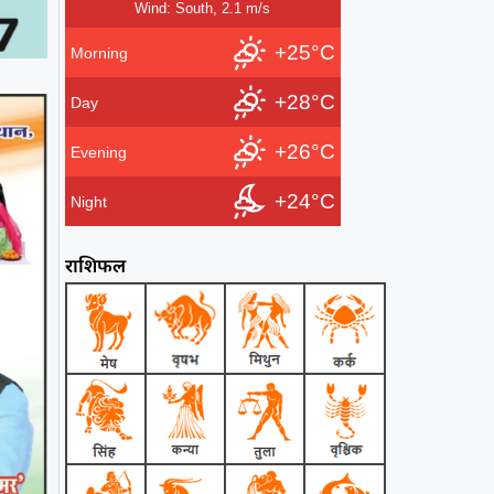
Wind: South, 2.1 m/s
+25°C
Morning
+28°C
Day
+26°C
Evening
+24°C
Night
राशिफल