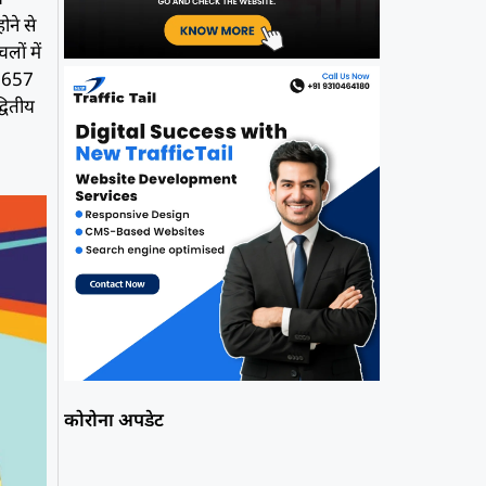
ोने से
लों में
े 5657
्वितीय
कोरोना अपडेट