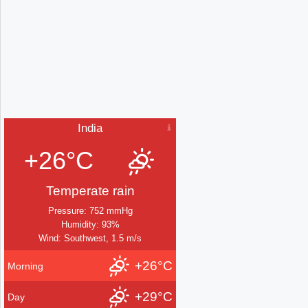
India
+26°C
Temperate rain
Pressure: 752 mmHg
Humidity: 93%
Wind: Southwest, 1.5 m/s
+26°C
Morning
+29°C
Day