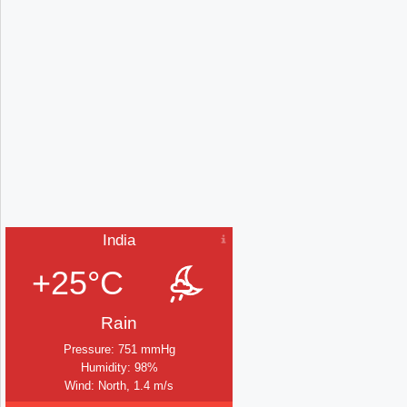
India
+25°C
Rain
Pressure: 751 mmHg
Humidity: 98%
Wind: North, 1.4 m/s