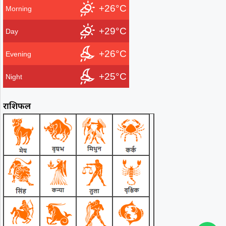
+26°C
Morning
+29°C
Day
+26°C
Evening
+25°C
Night
राशिफल