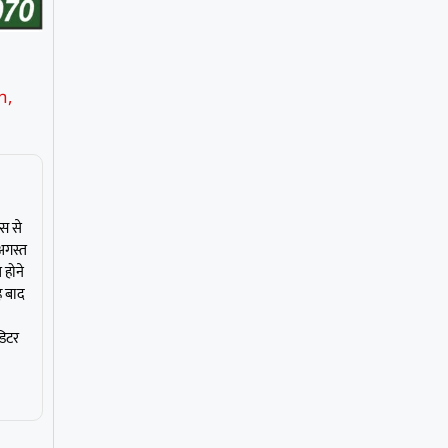
h
,
्स से
अगस्त
 होने
ह बाद
डिटर