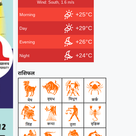
Wind: South, 1.6 m/s
+25°C
Morning
+29°C
Day
+26°C
Evening
+24°C
Night
राशिफल