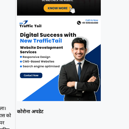
िला।
कोरोना अपडेट
िहास को
 पर