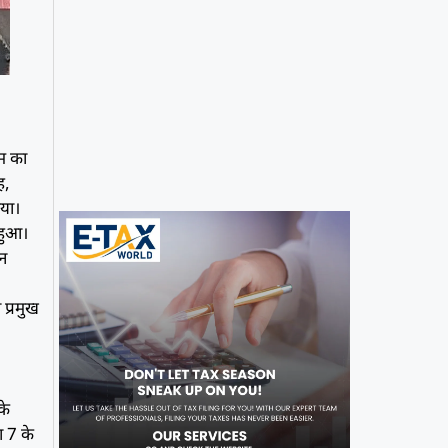
रम का
ह,
िया।
 हुआ।
ान
प्रमुख
के
ा 7 के