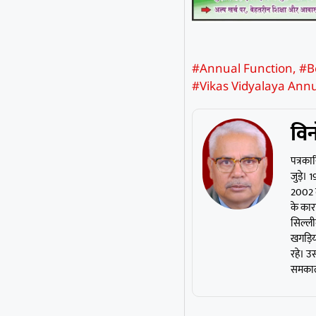
#Annual Function
,
#B
#Vikas Vidyalaya Ann
विन
पत्रकार
जुड़े।
2002 त
के कार
सिल्ली
खगड़िया
रहे। उस
समकाली