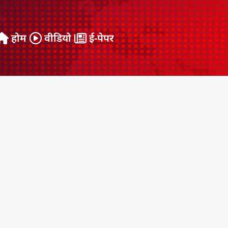
होम
वीडियो
ई-पेपर