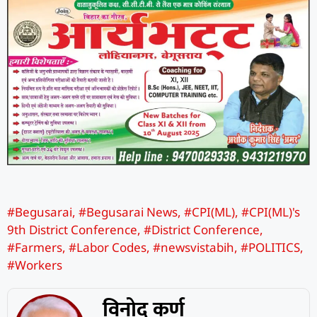
#Begusarai
,
#Begusarai News
,
#CPI(ML)
,
#CPI(ML)'s
9th District Conference
,
#District Conference
,
#Farmers
,
#Labor Codes
,
#newsvistabih
,
#POLITICS
,
#Workers
विनोद कर्ण