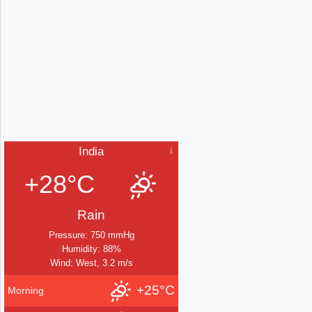
India
+28°C
Rain
Pressure: 750 mmHg
Humidity: 88%
Wind: West, 3.2 m/s
+25°C
Morning