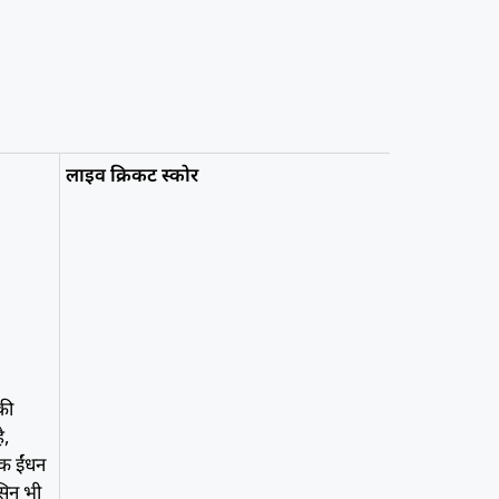
लाइव क्रिकट स्कोर
की
ै,
िक ईंधन
ोसिन भी