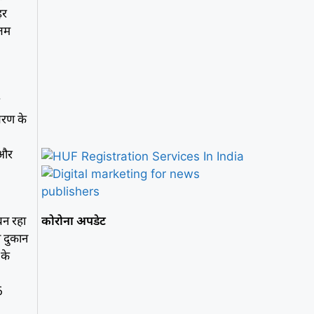
हर
कतम
ह
ितरण के
 और
 बन रहा
कोरोना अपडेट
ी दुकान
 के
6