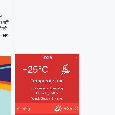
जन
। वहीं
ों को
प्रकाश
India
+25°C
Temperate rain
Pressure: 750 mmHg
Humidity: 98%
Wind: South, 1.7 m/s
+25°C
Morning