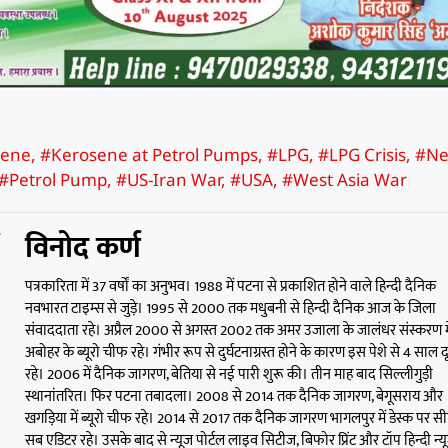
sene
,
#Kerosene at Petrol Pumps
,
#LPG
,
#LPG Crisis
,
#N
#Petrol Pump
,
#US-Iran War
,
#USA
,
#West Asia War
विनोद कर्ण
पत्रकारिता में 37 वर्षों का अनुभव। 1988 में पटना से प्रकाशित होने वाले हिन्दी दैनिक
नवभारत टाइम्स से जुड़े। 1995 से 2000 तक मधुबनी से हिन्दी दैनिक आज के जिला
संवाददाता रहे। अप्रैल 2000 से अगस्त 2002 तक अमर उजाला के जालंधर संस्करण मे
अबोहर के ब्यूरो चीफ रहे। गंभीर रूप से दुर्घटनाग्रस्त होने के कारण इस पेशे से 4 साल द
रहे। 2006 में दैनिक जागरण, बेतिया से नई पारी शुरू की। तीन माह बाद सिल्लीगुड़ी
स्थानांतरित। फिर पटना तबादला। 2008 से 2014 तक दैनिक जागरण, बेगूसराय और
खगड़िया में ब्यूरो चीफ रहे। 2014 से 2017 तक दैनिक जागरण भागलपुर में डेस्क पर स
सब एडिटर रहे। उसके बाद से न्यूज पोर्टल लाइव सिटीज, बिफोर प्रिंट और टॉप हिन्दी न्य