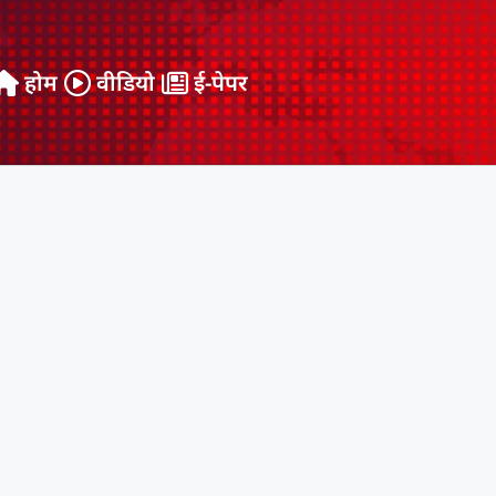
होम
वीडियो
ई-पेपर