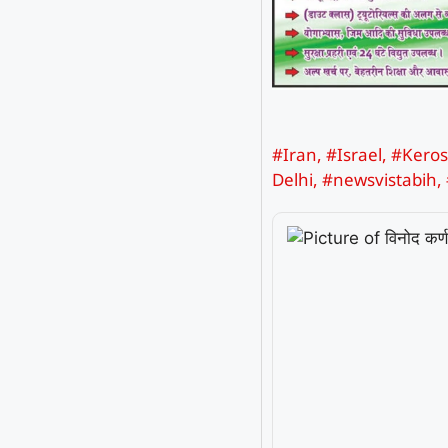
#Iran
,
#Israel
,
#Kero
Delhi
,
#newsvistabih
,