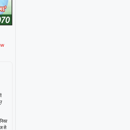
ew
ं
ूर
ीनियर
ूज से