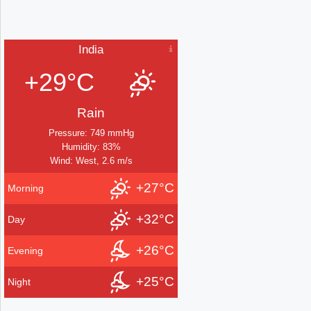
India
+29°C
Rain
Pressure: 749 mmHg
Humidity: 83%
Wind: West, 2.6 m/s
+27°C
Morning
+32°C
Day
+26°C
Evening
+25°C
Night