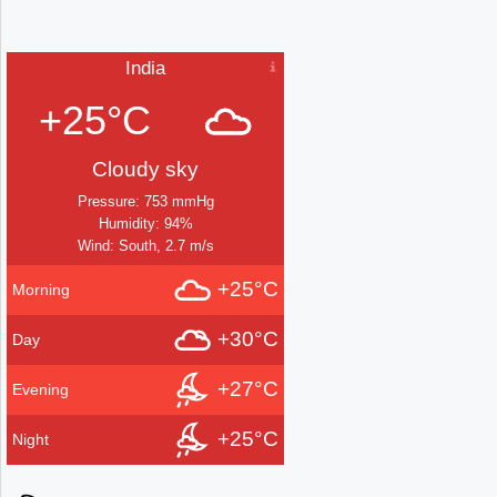
India
+25°C
Cloudy sky
Pressure: 753 mmHg
Humidity: 94%
Wind: South, 2.7 m/s
+25°C
Morning
+30°C
Day
+27°C
Evening
+25°C
Night