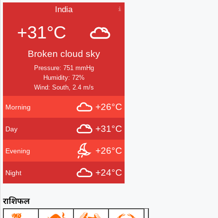
India
+31°C
Broken cloud sky
Pressure: 751 mmHg
Humidity: 72%
Wind: South, 2.4 m/s
+26°C
Morning
+31°C
Day
+26°C
Evening
+24°C
Night
राशिफल