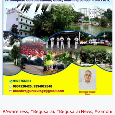
#Awareness
,
#Begusarai
,
#Begusarai News
,
#Gandhi