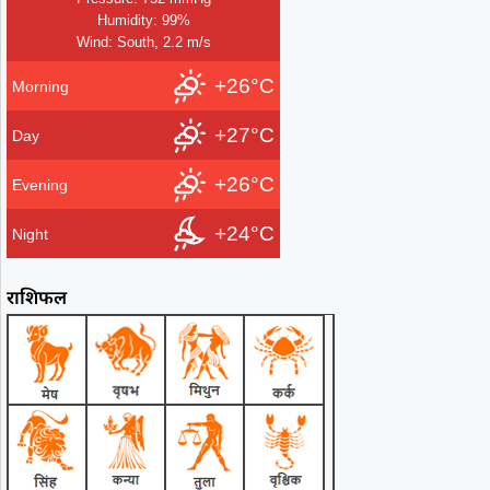
Humidity: 99%
Wind: South, 2.2 m/s
+26°C
Morning
+27°C
Day
+26°C
Evening
+24°C
Night
राशिफल