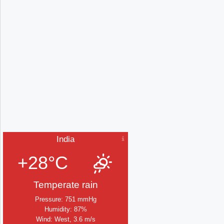
India
+28°C
Temperate rain
Pressure: 751 mmHg
Humidity: 87%
Wind: West, 3.6 m/s