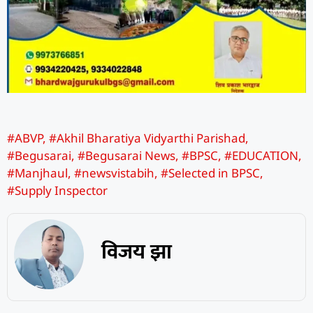
#ABVP
,
#Akhil Bharatiya Vidyarthi Parishad
,
#Begusarai
,
#Begusarai News
,
#BPSC
,
#EDUCATION
,
#Manjhaul
,
#newsvistabih
,
#Selected in BPSC
,
#Supply Inspector
विजय झा