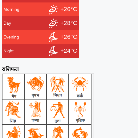
+26°C
Morning
+28°C
Day
+26°C
Evening
+24°C
Night
राशिफल