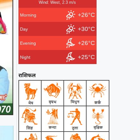
Wind: West, 2.3 m/s
+26°C
Morning
+30°C
Day
+26°C
Evening
+25°C
Night
राशिफल