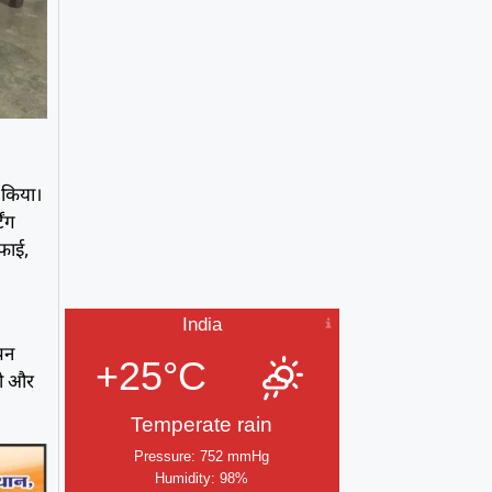
न किया।
िंग
सफाई,
India
ापन
+25°C
 को और
Temperate rain
Pressure: 752 mmHg
Humidity: 98%