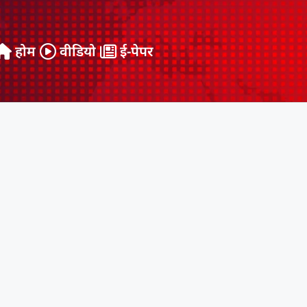
होम
वीडियो
ई-पेपर