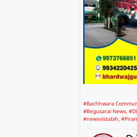
#Bachhwara Communi
#Begusarai News
,
#Di
#newsvistabih
,
#Pira