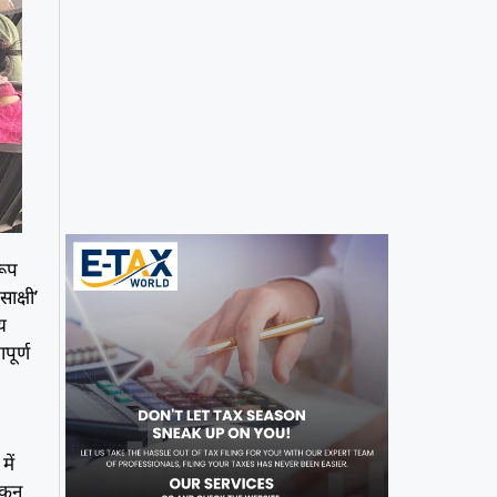
रूप
साक्षी’
य
पूर्ण
में
ांकन