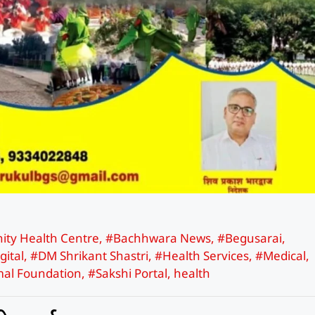
ty Health Centre
,
#Bachhwara News
,
#Begusarai
,
gital
,
#DM Shrikant Shastri
,
#Health Services
,
#Medical
,
mal Foundation
,
#Sakshi Portal
,
health