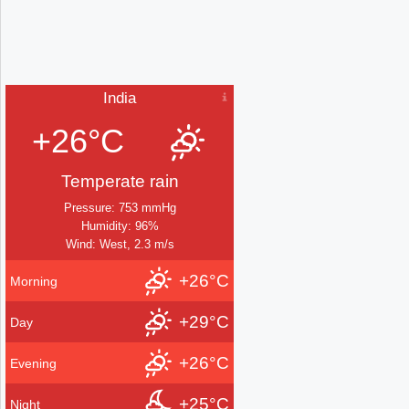
India
+26°C
Temperate rain
Pressure: 753 mmHg
Humidity: 96%
Wind: West, 2.3 m/s
+26°C
Morning
+29°C
Day
+26°C
Evening
+25°C
Night